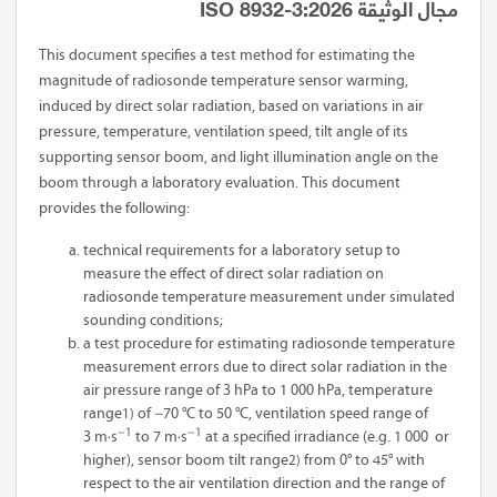
مجال الوثيقة ISO 8932-3:2026
This document specifies a test method for estimating the
magnitude of radiosonde temperature sensor warming,
induced by direct solar radiation, based on variations in air
pressure, temperature, ventilation speed, tilt angle of its
supporting sensor boom, and light illumination angle on the
boom through a laboratory evaluation. This document
provides the following:
technical requirements for a laboratory setup to
measure the effect of direct solar radiation on
radiosonde temperature measurement under simulated
sounding conditions;
a test procedure for estimating radiosonde temperature
measurement errors due to direct solar radiation in the
air pressure range of 3 hPa to 1 000 hPa, temperature
range
1)
of −70 °C to 50 °C, ventilation speed range of
−1
−1
3 m∙s
to 7 m∙s
at a specified irradiance (e.g. 1 000
or
higher), sensor boom tilt range
2)
from 0° to 45° with
respect to the air ventilation direction and the range of