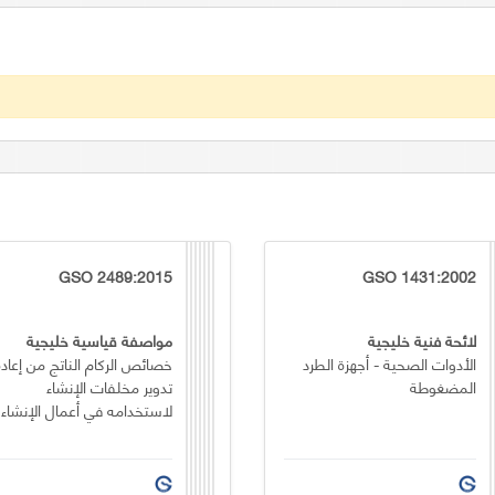
GSO 2489:2015
GSO 1431:2002
لائحة فنية خليجية
مواصفة قياسية خليجية
الأدوات الصحية - أجهزة الطرد
خصائص الركام الناتج من إعادة
المضغوطة
تدوير مخلفات الإنشاء
لاستخدامه في أعمال الإنشاء