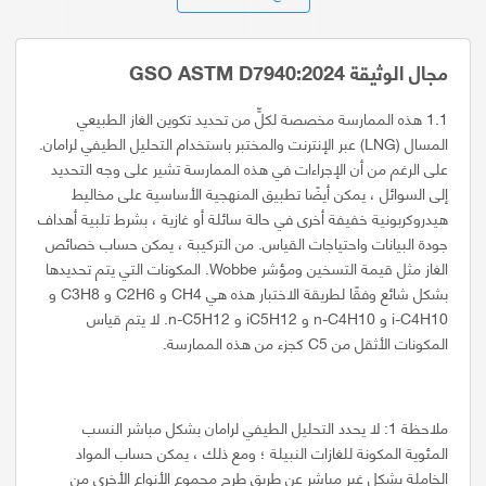
مجال الوثيقة GSO ASTM D7940:2024
1.1 هذه الممارسة مخصصة لكلٍّ من تحديد تكوين الغاز الطبيعي
المسال (LNG) عبر الإنترنت والمختبر باستخدام التحليل الطيفي لرامان.
على الرغم من أن الإجراءات في هذه الممارسة تشير على وجه التحديد
إلى السوائل ، يمكن أيضًا تطبيق المنهجية الأساسية على مخاليط
هيدروكربونية خفيفة أخرى في حالة سائلة أو غازية ، بشرط تلبية أهداف
جودة البيانات واحتياجات القياس. من التركيبة ، يمكن حساب خصائص
الغاز مثل قيمة التسخين ومؤشر Wobbe. المكونات التي يتم تحديدها
بشكل شائع وفقًا لطريقة الاختبار هذه هي CH4 و C2H6 و C3H8 و
i-C4H10 و n-C4H10 و iC5H12 و n-C5H12. لا يتم قياس
المكونات الأثقل من C5 كجزء من هذه الممارسة.
ملاحظة 1: لا يحدد التحليل الطيفي لرامان بشكل مباشر النسب
المئوية المكونة للغازات النبيلة ؛ ومع ذلك ، يمكن حساب المواد
الخاملة بشكل غير مباشر عن طريق طرح مجموع الأنواع الأخرى من