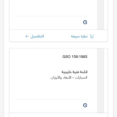
نظرة سريعة
التفاصيل
GSO 159:1993
لائحة فنية خليجية
السيارات – الأبعاد والأوزان