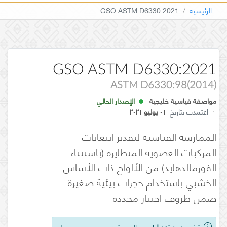
الرئيسية
GSO ASTM D6330:2021
GSO ASTM D6330:2021
ASTM D6330:98(2014)
مواصفة قياسية خليجية
الإصدار الحالي
·
اعتمدت بتاريخ
٠١ يوليو ٢٠٢١
الممارسة القياسية لتقدير انبعاثات
المركبات العضوية المتطايرة (باستثناء
الفورمالدهايد) من الألواح ذات الأساس
الخشبي باستخدام حجرات بيئية صغيرة
ضمن ظروف اختبار محددة
تبني بدون تعديل!
هذه الوثيقة هي تبني بدون تعديل