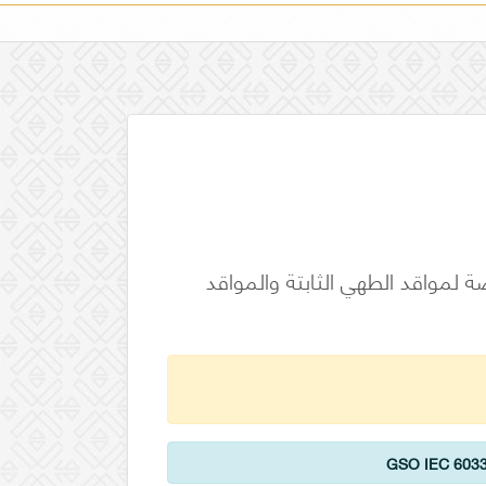
ا -السلامة - الجزء 2-6: المتطلبات الخاصة لمواقد الطهي الثابتة والمواقد
GSO IEC 6033