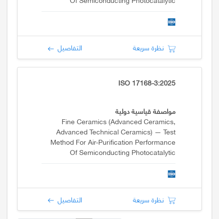
Materials Under Indoor Lighting
Environment — Part 1: Removal Of Nitric
Oxide
نظرة سريعة
التفاصيل
ISO 17168-3:2025
مواصفة قياسية دولية
Fine Ceramics (advanced Ceramics,
Advanced Technical Ceramics) — Test
Method For Air-Purification Performance
Of Semiconducting Photocatalytic
Materials Under Indoor Lighting
Environment — Part 3: Removal Of
Toluene
نظرة سريعة
التفاصيل