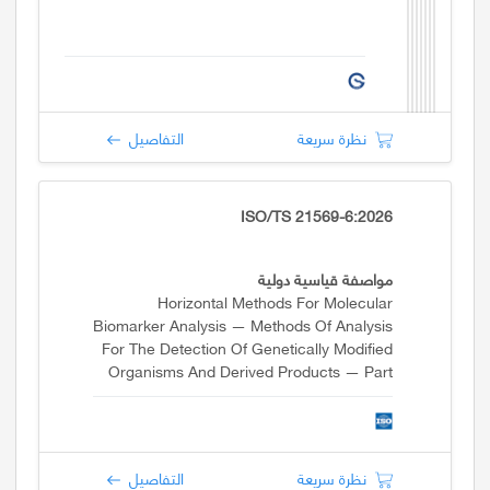
نظرة سريعة
التفاصيل
ISO/TS 21569-6:2026
مواصفة قياسية دولية
Horizontal Methods For Molecular
Biomarker Analysis — Methods Of Analysis
For The Detection Of Genetically Modified
Organisms And Derived Products — Part
6: Real-Time PCR Based Screening
Methods For The Detection Of Cry1Ab/Ac
And Pubi-Cry DNA Sequences
نظرة سريعة
التفاصيل