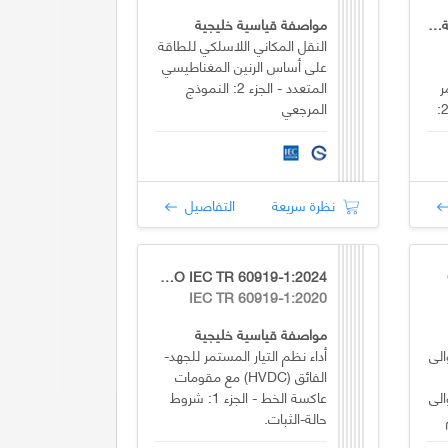
تعديل فني لمواصفة قياسية خليجية
مواصفة قياسية خليجية
النقل المكاني اللاسلكي للطاقة
على أساس الرنين المغناطيسي
ر
المتعدد - الجزء 2: النموذج
عالي الجهد (HVDC) - الجزء 2:
المرجعي
ت
نظرة سريعة
التفاصيل
GSO IEC TR 60919-1:2024
IEC TR 60919-1:2020
مواصفة قياسية خليجية
الى
أداء نظم التيار المستمر للجهد-
الفائق (HVDC) مع مقومات
الى
عاكسة الخط - الجزء 1: شروط
حالة-الثبات.