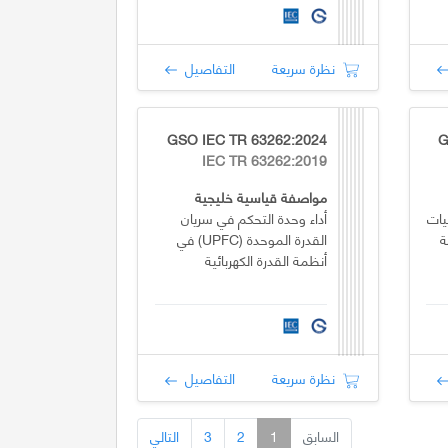
نظرة سريعة
التفاصيل
GSO IEC TR 63262:2024
G
IEC TR 63262:2019
مواصفة قياسية خليجية
يات
أداء وحدة التحكم في سريان
ة
القدرة الموحدة (UPFC) في
أنظمة القدرة الكهربائية
نظرة سريعة
التفاصيل
السابق
1
2
3
التالي