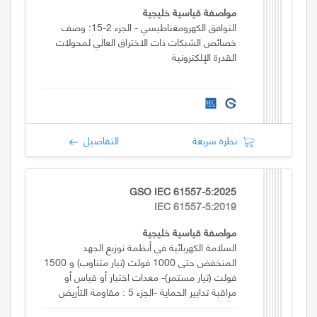
مواصفة قياسية خليجية
التوافق الكهرومغناطيسي - الجزء 2-15: وصف
خصائص الشبكات ذات الاختراق العالي لمحولات
القدرة الإلكترونية
نظرة سريعة
التفاصيل
GSO IEC 61557-5:2025
IEC 61557-5:2019
مواصفة قياسية خليجية
السلامة الكهربائية في أنظمة توزيع الجهد
المنخفض حتى 1000 فولت (تيار متناوب) و 1500
فولت (تيار مستمر)- معدات اختبار أو قياس أو
مراقبة تدابير الحماية -الجزء 5 : مقاومة التأريض