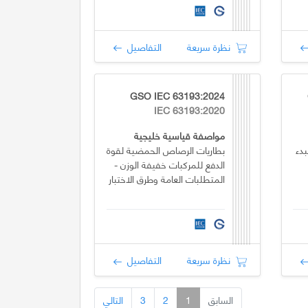
نظرة سريعة
التفاصيل
GSO IEC 63193:2024
IEC 63193:2020
مواصفة قياسية خليجية
دء
بطاريات الرصاص الحمضية لقوة
الدفع للمركبات خفيفة الوزن -
المتطلبات العامة وطرق الاختبار
نظرة سريعة
التفاصيل
السابق
1
2
3
التالي