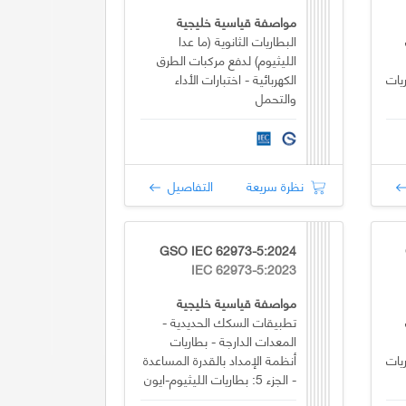
مواصفة قياسية خليجية
البطاريات الثانوية (ما عدا
الليثيوم) لدفع مركبات الطرق
ريات
الكهربائية - اختبارات الأداء
والتحمل
نظرة سريعة
التفاصيل
GSO IEC 62973-5:2024
IEC 62973-5:2023
مواصفة قياسية خليجية
تطبيقات السكك الحديدية -
المعدات الدارجة - بطاريات
ريات
أنظمة الإمداد بالقدرة المساعدة
- الجزء 5: بطاريات الليثيوم-ايون