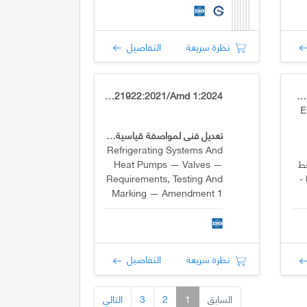
نظرة سريعة
التفاصيل
ISO 21922:2021/Amd 1:2024
GSO EN 13136:2024+A1:2024
E
تعديل فني لمواصفة قياسية دولية
Refrigerating Systems And
غط
Heat Pumps — Valves —
-
Requirements, Testing And
Marking — Amendment 1
نظرة سريعة
التفاصيل
السابق
1
2
3
التالي