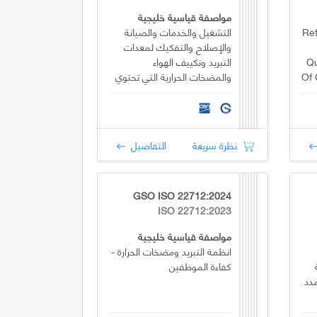
مواصفة قياسية خليجية
Ref
التشغيل والخدمات والصيانة
والإصلاح والتفكيك لمعدات
Qu
التبريد وتكييف الهواء
Of 
والمضخات الحرارية التي تحتوي
على وسائط تبريد قابلة
للاشتعال، إضافة على
المواصفات القياسية المتوفرة
نظرة سريعة
التفاصيل
GSO ISO 22712:2024
ISO 22712:2023
مواصفة قياسية خليجية
انظمة التبريد ومضخات الحرارة -
كفاءة الموظفين
مدد
يب