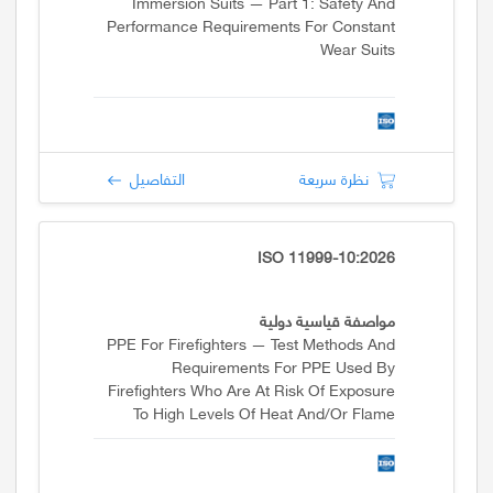
Immersion Suits — Part 1: Safety And
Performance Requirements For Constant
Wear Suits
نظرة سريعة
التفاصيل
ISO 11999-10:2026
مواصفة قياسية دولية
PPE For Firefighters — Test Methods And
Requirements For PPE Used By
Firefighters Who Are At Risk Of Exposure
To High Levels Of Heat And/or Flame
While Fighting Fires In Structures — Part
10: Respiratory Protective Devices (RPD)