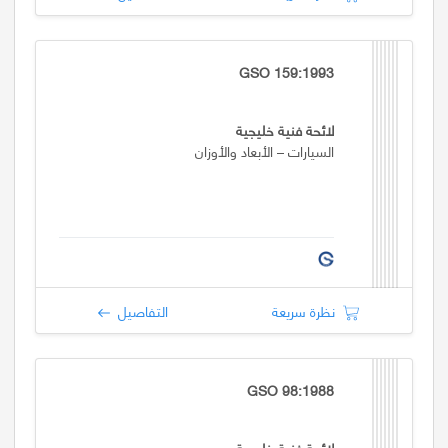
GSO 159:1993
لائحة فنية خليجية
السيارات – الأبعاد والأوزان
نظرة سريعة
التفاصيل
GSO 98:1988
لائحة فنية خليجية