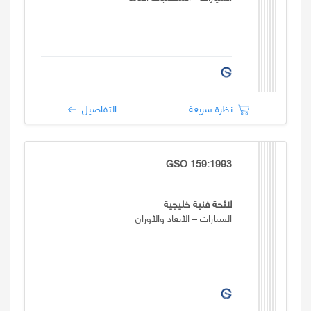
نظرة سريعة
التفاصيل
GSO 159:1993
لائحة فنية خليجية
السيارات – الأبعاد والأوزان