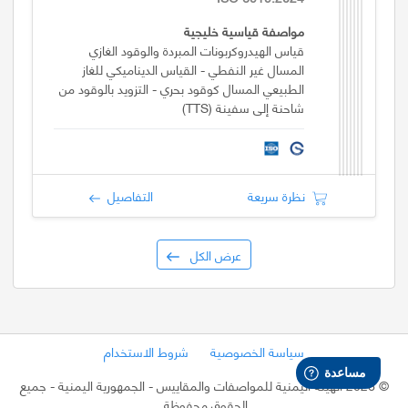
مواصفة قياسية خليجية
قياس الهيدروكربونات المبردة والوقود الغازي
المسال غير النفطي - القياس الديناميكي للغاز
الطبيعي المسال كوقود بحري - التزويد بالوقود من
شاحنة إلى سفينة (TTS)
نظرة سريعة
التفاصيل
عرض الكل
سياسة الخصوصية
شروط الاستخدام
©
2026 الهيئة اليمنية للمواصفات والمقاييس - الجمهورية اليمنية
- جميع
الحقوق محفوظة.