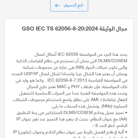
تابع التسوق
مجال الوثيقة GSO IEC TS 62056-8-20:2024
يحدد هذا الجزء من المواصفة IEC 62056 أشكال اتصال
DLMS/COSEM التي يمكن أن تستخدم في نظام القياسات الذكية
ويمكن أن يعتبر هذا الشكل جزءا وامتدادا لشكل اتصال UDP/IP المحدد
في المواصفة القياسية IEC 62056-9-7:2013 . وكما هو وارد في
وتحدد هذه المواصفة الفنية عددا من الميزات الأساسية للتشغيل
الفعال (بكفاءة) لـ AMI على نطاق واسع باستخدام مجموعات الشبكات
• تمييز عميل وخادم DLMS/COSEM المشاركين في ربط التطبيق
(AA) مع عنوان النظام، بحيث لا يتغير هذا التمييز عند تغير عنوان IP
• آلية لإعلام العميل بالربط بين عنوان نظام الخادم وعنوان (عناوين) IP