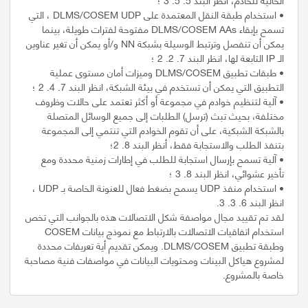
• استخدام طبقة النقل المعتمدة على DLMS/COSEM UDP ، التي
تسمح بإبقاء DLMS/COSEM AAs مفتوحة لفترات طويلة، بينما
يمكن أن تنفصل وترتبط الوسيلة بشبكة NN و/أو يمكن أن تغير عناوين
• طبقات تطبيق DLMS/COSEM وميزات أمان مستوى عملية
• آلية لتنظيم خوادم في مجموعة أو أكثر تعتمد على حالات وظروف
مختلفة، بحيث تبث (ترسل) الطلبات إلى جميع الوسائل المتصلة
بالشبكة الشبكية، على أن تقوم الخوادم التي تنتمي إلى المجموعة
• آلية تسمح بإرسال استجابة للطلب في إطارات زمنية محددة ومع
• استخدام منفذ UDP يسمح بضغط فعال للعنونة الخاصة بـ UDP ،
لقد تم تقييد مجال مواصفة شكل الاتصالات هذه بالجوانب التي تخص
استخدام اتفاقيات الاتصالات بالارتباط مع نموذج بيانات COSEM
وطبقة تطبيق DLMS/COSEM. ويمكن تقديم أية تعريفات محددة
لمشروع هياكل البينات ومحتويات البيانات في مواصفات فنية مصاحبة
خاصة بالمشروع.