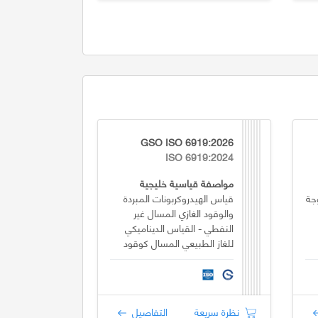
GSO ISO 6919:2026
ISO 6919:2024
مواصفة قياسية خليجية
جة
قياس الهيدروكربونات المبردة
والوقود الغازي المسال غير
النفطي - القياس الديناميكي
للغاز الطبيعي المسال كوقود
بحري - التزويد بالوقود من
شاحنة إلى سفينة (TTS)
نظرة سريعة
التفاصيل