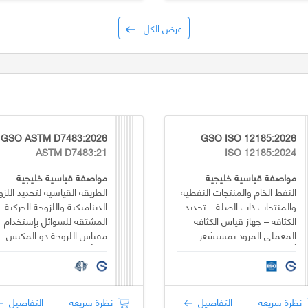
عرض الكل
GSO ASTM D7483:2026
GSO ISO 12185:2026
ASTM D7483:21
ISO 12185:2024
مواصفة قياسية خليجية
مواصفة قياسية خليجية
النفط الخام والمنتجات النفطية
الطريقة القياسية لتحديد اللزو
والمنتجات ذات الصلة – تحديد
الديناميكية واللزوجة الحركية
الكثافة – جهاز قياس الكثافة
المشتقة للسوائل بإستخدام
المعملي المزود بمستشعر
مقياس اللزوجة ذو المكبس
أنبوبي على شكل حرف U
المتأرجح
متذبذب
نظرة سريعة
التفاصيل
نظرة سريعة
التفاصيل