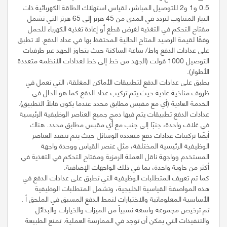
0.5 و1 و2 للتوصيل المباشر، لقياس استهلاك الطاقة الكهربائية ذات
التيار المتناوب لتردد في المدى من 45 هرتز إلى 65 هرتز التي تشمل
مفتاح التحكم في التغذية لغرض قطع أو إعادة تغذية الكهرباء للحمل
وفقًا لقيمة الرصيد المتاح الحالية المحتفظ بها في عداد الدفع. لا تطبق
على عدادات الدفع واط/ ساعة الساكنة حيث يتجاوز الجهد عبر طرفيات
التوصيل 1000 فولت (الجهد من خط إلى خط لعدادات الأنظمة متعددة
يطبق على عدادات الدفع لتطبيقات الأماكن المغلقة، التي تعمل في
ظروف مناخية عادية حيث يتم تركيب عداد الدفع كما هو الحال في
عدادات الدفع تطبيقات يتم فيها دمج جميع العناصر الوظيفية الرئيسية
في غلاف واحدة، جنبًا إلى جنب مع أي مقبس مطابق محدد. هناك
أيضًا تركيبات عدادات دفع متعددة الوسائل حيث يتم تنفيذ العناصر
الوظيفية الرئيسية المختلفة، مثل عنصر القياس ووحدة واجهة
المستخدم وواجهة ناقل العملة الرمزية ومفتاح التحكم في التغذية في
كما تم تعريف المتطلبات الوظيفية التي تطبق على عدادات الدفع في
هذه المواصفة القياسية الخليجية، وتشمل المتطلبات الوظيفية
الأساسية المعلوماتية والاختبارات لنمط الدفع المسبق في الملحق أ .
تم ترخيص مجموعة واسعة نسبياً من الميزات والخيارات والبدائل
والتنفيذات التي يمكن أن توجد في الممارسة العملية. تمنع الطبيعة