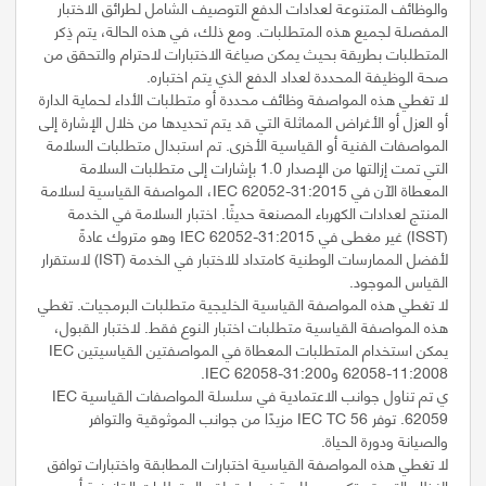
والوظائف المتنوعة لعدادات الدفع التوصيف الشامل لطرائق الاختبار
المفصلة لجميع هذه المتطلبات. ومع ذلك، في هذه الحالة، يتم ذِكر
المتطلبات بطريقة بحيث يمكن صياغة الاختبارات لاحترام والتحقق من
لا تغطي هذه المواصفة وظائف محددة أو متطلبات الأداء لحماية الدارة
أو العزل أو الأغراض المماثلة التي قد يتم تحديدها من خلال الإشارة إلى
المواصفات الفنية أو القياسية الأخرى. تم استبدال متطلبات السلامة
التي تمت إزالتها من الإصدار 1.0 بإشارات إلى متطلبات السلامة
المعطاة الآن في IEC 62052-31:2015، المواصفة القياسية لسلامة
المنتج لعدادات الكهرباء المصنعة حديثًا. اختبار السلامة في الخدمة
(ISST) غير مغطى في IEC 62052-31:2015 وهو متروك عادةً
لأفضل الممارسات الوطنية كامتداد للاختبار في الخدمة (IST) لاستقرار
لا تغطي هذه المواصفة القياسية الخليجية متطلبات البرمجيات. تغطي
هذه المواصفة القياسية متطلبات اختبار النوع فقط. لاختبار القبول،
يمكن استخدام المتطلبات المعطاة في المواصفتين القياسيتين IEC
ي تم تناول جوانب الاعتمادية في سلسلة المواصفات القياسية IEC
62059. توفر IEC TC 56 مزيدًا من جوانب الموثوقية والتوافر
لا تغطي هذه المواصفة القياسية اختبارات المطابقة واختبارات توافق
النظام التي قد تكون مطلوبة فيما يتعلق بالمتطلبات القانونية أو