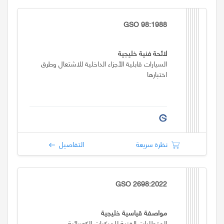
GSO 98:1988
لائحة فنية خليجية
السيارات قابلية الأجزاء الداخلية للاشتعال وطرق
اختبارها
نظرة سريعة
التفاصيل
GSO 2698:2022
مواصفة قياسية خليجية
المتطلبات الفنية للمركبات الكهربائية