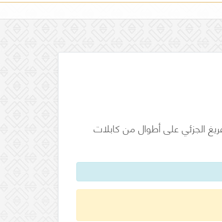
جزء 3: طرق الاختبار لقياس التفريغ الجزئي على أطوال من كابلات