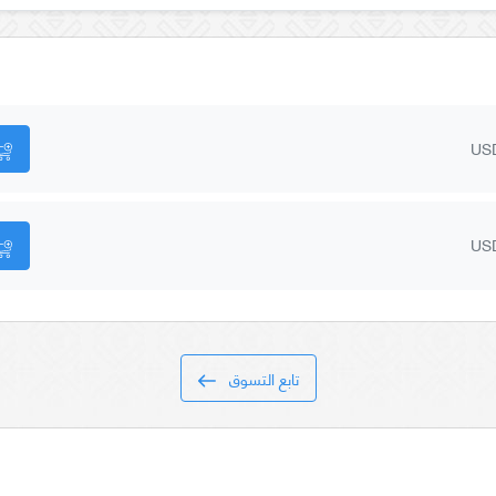
US
US
تابع التسوق