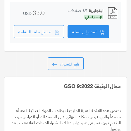
الإنجليزية
13 صفحات
USD
33.0
الإصدار الحالي
أضف إلى السلة
تحميل ملف المعاينة
تابع التسوق
مجال الوثيقة GSO 9:2022
تختص هذه اللائحة الفنية الخليجية ببطاقات المواد الغذائية المعبـأة
مسبقاً والتي تعرض بشكلها النهائي على المستهلك أو لأغراض تزويد
الطعام دون تغيير في عبواتها، وكذلك الاشتراطات ذات العلاقة بطريقة
عرضها.