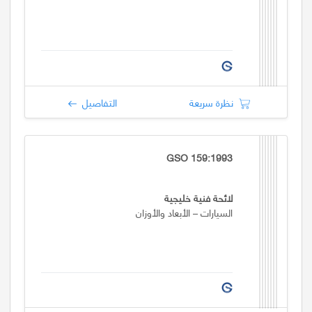
نظرة سريعة
التفاصيل
GSO 159:1993
لائحة فنية خليجية
السيارات – الأبعاد والأوزان