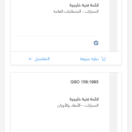
لائحة فنية خليجية
السيارات - المتطلبات العامة
نظرة سريعة
التفاصيل
GSO 159:1993
لائحة فنية خليجية
السيارات – الأبعاد والأوزان