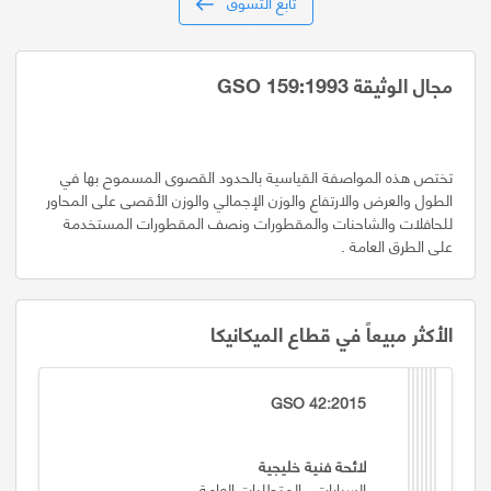
تابع التسوق
مجال الوثيقة GSO 159:1993
تختص هذه المواصفة القياسية بالحدود القصوى المسموح بها في
الطول والعرض والارتفاع والوزن الإجمالي والوزن الأقصى على المحاور
للحافلات والشاحنات والمقطورات ونصف المقطورات المستخدمة
على الطرق العامة .
الأكثر مبيعاً في قطاع الميكانيكا
GSO 42:2015
لائحة فنية خليجية
السيارات - المتطلبات العامة