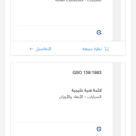
نظرة سريعة
التفاصيل
GSO 159:1993
لائحة فنية خليجية
السيارات – الأبعاد والأوزان