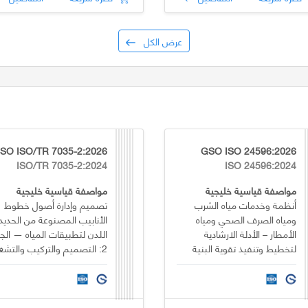
عرض الكل
SO ISO/TR 7035-2:2026
GSO ISO 24596:2026
ISO/TR 7035-2:2024
ISO 24596:2024
مواصفة قياسية خليجية
مواصفة قياسية خليجية
أنظمة وخدمات مياه الشرب
تصميم وإدارة أصول خطوط
ومياه الصرف الصحي ومياه
الأنابيب المصنوعة من الحديد
الأمطار – الأدلة الارشادية
اللدن لتطبيقات المياه — الجز
لتخطيط وتنفيذ تقوية البنية
2: التصميم والتركيب والتشغيل
التحتية لأنظمة المياه ومياه
الصرف الصحي