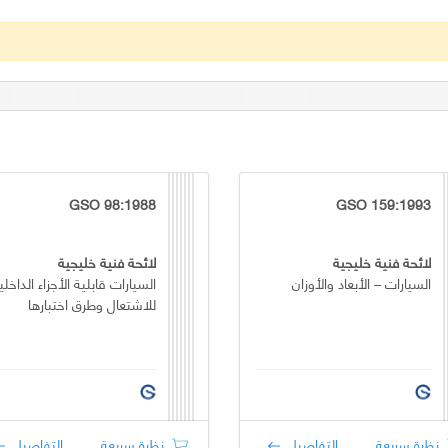
GSO 98:1988
GSO 159:1993
لائحة فنية خليجية
لائحة فنية خليجية
السيارات – الأبعاد والأوزان
السيارات قابلية الأجزاء الداخلي
للاشتعال وطرق اختبارها
نظرة سريعة
التفاصيل
نظرة سريعة
التفاصيل