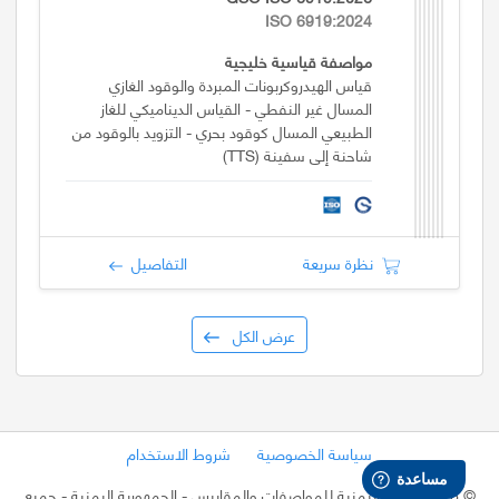
ISO 6919:2024
مواصفة قياسية خليجية
قياس الهيدروكربونات المبردة والوقود الغازي
المسال غير النفطي - القياس الديناميكي للغاز
الطبيعي المسال كوقود بحري - التزويد بالوقود من
شاحنة إلى سفينة (TTS)
نظرة سريعة
التفاصيل
عرض الكل
سياسة الخصوصية
شروط الاستخدام
©
2026 الهيئة اليمنية للمواصفات والمقاييس - الجمهورية اليمنية
- جميع