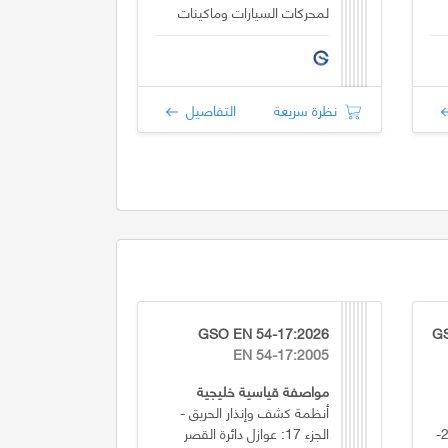
لمحركات السيارات وماكينات
الاحتراق الداخلي
نظرة سريعة
التفاصيل
GSO EN 54-17:2026
GS
EN 54-17:2005
مواصفة قياسية خليجية
أنظمة كشف وإنذار الحريق -
ومايشابهها - السلامة - الجزء 2-
الجزء 17: عوازل دائرة القصر