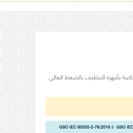
شابهها - السلامة - الجزء 2-79: المتطلبات الخاصة بأجهزة التنظيف بالضغط العالي
GSO IEC 60335-2-79:2016
&
GSO IEC